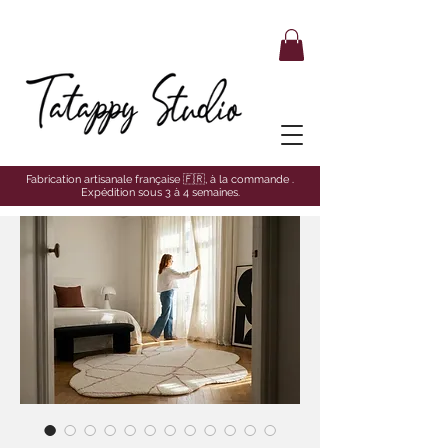
Fabrication artisanale française 🇫🇷, à la commande .
Expédition sous 3 à 4 semaines.