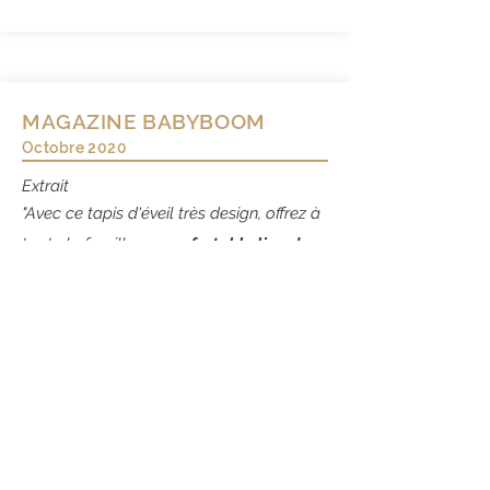
MAGAZINE BABYBOOM
Octobre 2020
Extrait
"Avec ce tapis d'éveil très design, offrez à
toute la famille un
confortable lieu de
vie et de partage.
Ce tapis…
deviendra
vite un univers de bien-être pour jouer,
lire, regarder un film, méditer
…"